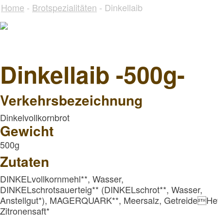
Home
-
Brotspezialitäten
- Dinkellaib
Dinkellaib -500g-
Verkehrsbezeichnung
Dinkelvollkornbrot
Gewicht
500g
Zutaten
DINKELvollkornmehl**, Wasser,
DINKELschrotsauerteig** (DINKELschrot**, Wasser,
Anstellgut*), MAGERQUARK**, Meersalz, GetreideHef
Zitronensaft*