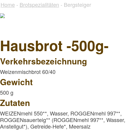
Home
-
Brotspezialitäten
- Bergsteiger
Hausbrot -500g-
Verkehrsbezeichnung
Weizenmischbrot 60/40
Gewicht
500 g
Zutaten
WEIZENmehl 550**, Wasser, ROGGENmehl 997**,
ROGGENsauerteig** (ROGGENmehl 997**, Wasser,
Anstellgut*), Getreide-Hefe*, Meersalz