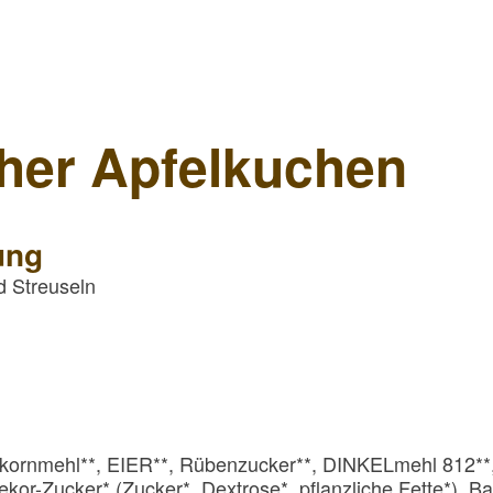
her Apfelkuchen
ung
d Streuseln
kornmehl**, EIER**, Rübenzucker**, DINKELmehl 812**, 
or-Zucker* (Zucker*, Dextrose*, pflanzliche Fette*), Ba