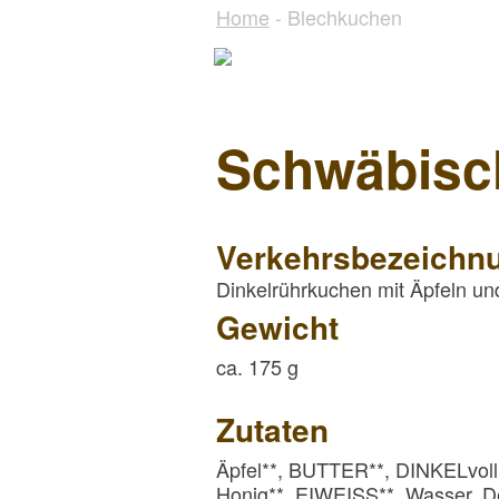
Home
- Blechkuchen
Schwäbisc
Verkehrsbezeichn
Dinkelrührkuchen mit Äpfeln un
Gewicht
ca. 175 g
Zutaten
Äpfel**, BUTTER**, DINKELvoll
Honig**, EIWEISS**, Wasser, Dek