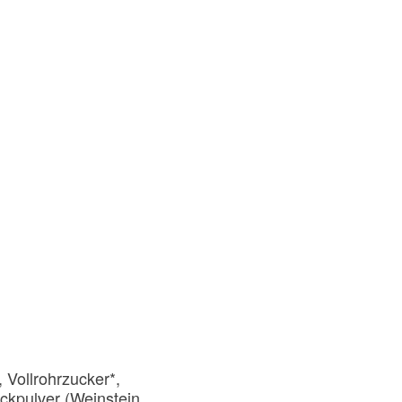
Vollrohrzucker*,
ckpulver (Weinstein,