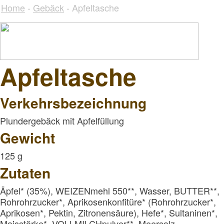
Home
-
Gebäck
- Apfeltasche
Apfeltasche
Verkehrsbezeichnung
Plundergebäck mit Apfelfüllung
Gewicht
125 g
Zutaten
Äpfel* (35%), WEIZENmehl 550**, Wasser, BUTTER**,
Rohrohrzucker*, Aprikosenkonfitüre* (Rohrohrzucker*,
Aprikosen*, Pektin, Zitronensäure), Hefe*, Sultaninen*,
Maisstärke*, VOLLMILCHpulver**, Meersalz,