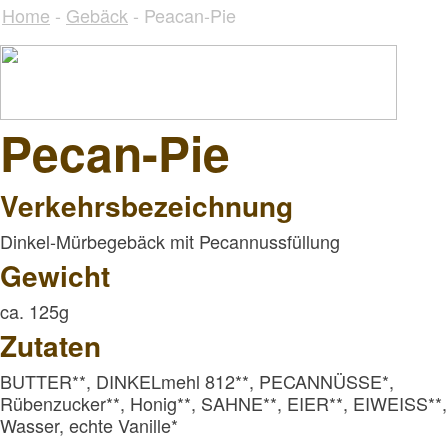
Home
-
Gebäck
- Peacan-Pie
Pecan-Pie
Verkehrsbezeichnung
Dinkel-Mürbegebäck mit Pecannussfüllung
Gewicht
ca. 125g
Zutaten
BUTTER**, DINKELmehl 812**, PECANNÜSSE*,
Rübenzucker**, Honig**, SAHNE**, EIER**, EIWEISS**
Wasser, echte Vanille*