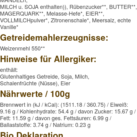
MILCH u. SOJA enthalten)), Rübenzucker**, BUTTER**
MAGERQUARK**, Melasse-Hefe*, EIER**,
VOLLMILCHpulver*, Zitronenschale*, Meersalz, echte
Vanille*
Getreidemahlerzeugnisse:
Weizenmehl 550**
Hinweise für Allergiker:
enthält:
Glutenhaltiges Getreide, Soja, Milch,
Schalenfrüchte (Nüsse), Eier
Nährwerte / 100g
Brennwert in (kJ / kCal): (1511.18 / 360.75) / Eiweiß:
9.16 g / Kohlenhydrate: 54.4 g / davon Zucker: 15.67 g 
Fett: 11.59 g / davon ges. Fettsäuren: 6.99 g /
Ballaststoffe: 3.74 g / Natrium: 0.23 g
Bio Deklaration