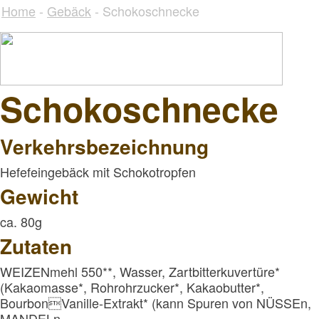
Home
-
Gebäck
- Schokoschnecke
Schokoschnecke
Verkehrsbezeichnung
Hefefeingebäck mit Schokotropfen
Gewicht
ca. 80g
Zutaten
WEIZENmehl 550**, Wasser, Zartbitterkuvertüre*
(Kakaomasse*, Rohrohrzucker*, Kakaobutter*,
BourbonVanille-Extrakt* (kann Spuren von NÜSSEn,
MANDELn,