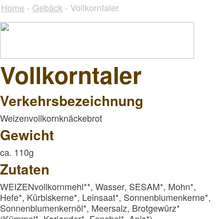
Home
-
Gebäck
- Vollkorntaler
Vollkorntaler
Verkehrsbezeichnung
Weizenvollkornknäckebrot
Gewicht
ca. 110g
Zutaten
WEIZENvollkornmehl**, Wasser, SESAM*, Mohn*,
Hefe*, Kürbiskerne*, Leinsaat*, Sonnenblumenkerne*,
Sonnenblumenkernöl*, Meersalz, Brotgewürz*
(Kümmel*, Koriander*, Fenchel*, Anis*)