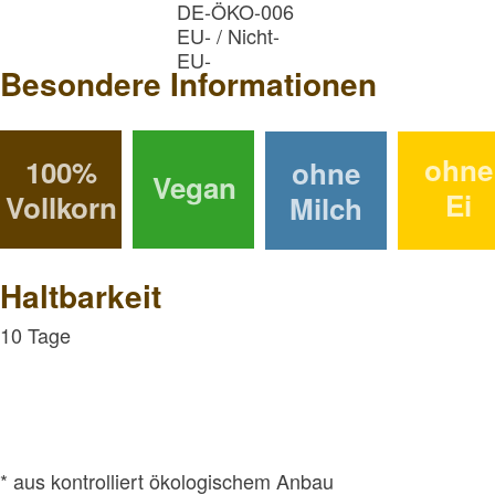
DE-ÖKO-006
EU- / Nicht-
EU-
Besondere Informationen
Landwirtschaft
ohne
100%
ohne
Vegan
Ei
Vollkorn
Milch
Haltbarkeit
10 Tage
* aus kontrolliert ökologischem Anbau