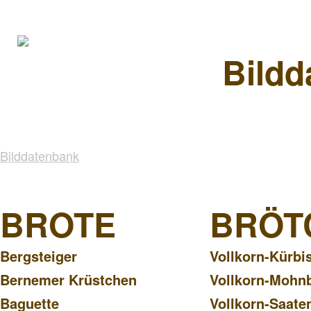
Bildd
Bilddatenbank
BROTE
BRÖT
Bergsteiger
Vollkorn-Kürbi
Bernemer Krüstchen
Vollkorn-Mohn
Baguette
Vollkorn-Saate