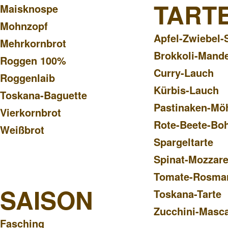
TART
Maisknospe
Mohnzopf
Apfel-Zwiebel-
Mehrkornbrot
Brokkoli-Mande
Roggen 100%
Curry-Lauch
Roggenlaib
Kürbis-Lauch
Toskana-Baguette
Pastinaken-Mö
Vierkornbrot
Rote-Beete-Bo
Weißbrot
Spargeltarte
Spinat-Mozzare
Tomate-Rosma
SAISON
Toskana-Tarte
Zucchini-Masc
Fasching