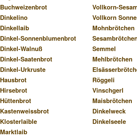
Buchweizenbrot
V
ollkorn-Sesa
Dinkelino
Vollkorn Sonn
Dinkellaib
Mohnbrötchen
Dinkel-Sonnenblumenbrot
Sesambrötche
Dinkel-Walnuß
Semmel
Dinkel-Saatenbrot
Mehlbrötchen
Dinkel-Urkruste
Elsässerbrötc
Hausbrot
Röggeli
Hirsebrot
Vinschgerl
Hüttenbrot
Maisbrötchen
Kastenweissbrot
Dinkelweck
Klosterlaible
Dinkelseele
Marktlaib